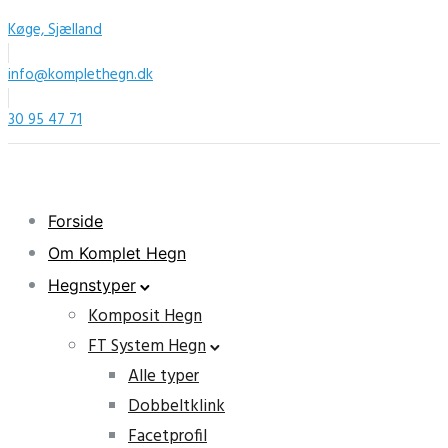
Køge, Sjælland
info@komplethegn.dk
30 95 47 71
Forside
Om Komplet Hegn
Hegnstyper
Komposit Hegn
FT System Hegn
Alle typer
Dobbeltklink
Facetprofil