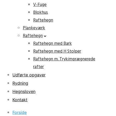
V-Fuge
Blokhus
Raftehegn
Plankeværk
Raftehegn
Raftehegn med Bark
Raftehegn med H Stolper
Raftehegn m. Trykimprægnerede
rafter
Udførte opgaver
Rydning
Hegnsloven
Kontakt
Forside