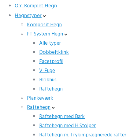
Om Komplet Hegn
Hegnstyper
Komposit Hegn
FT System Hegn
Alle typer
Dobbeltklink
Facetprofil
V-Fuge
Blokhus
Raftehegn
Plankeværk
Raftehegn
Raftehegn med Bark
Raftehegn med H Stolper
Raftehegn m. Trykimprægnerede rafter