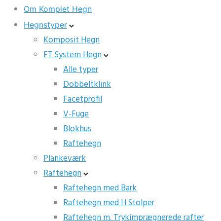
Om Komplet Hegn
Hegnstyper
Komposit Hegn
FT System Hegn
Alle typer
Dobbeltklink
Facetprofil
V-Fuge
Blokhus
Raftehegn
Plankeværk
Raftehegn
Raftehegn med Bark
Raftehegn med H Stolper
Raftehegn m. Trykimprægnerede rafter