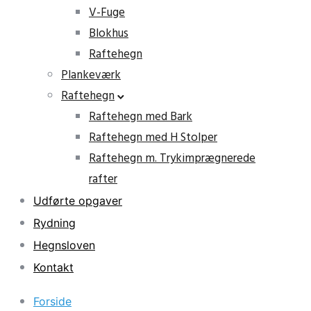
V-Fuge
Blokhus
Raftehegn
Plankeværk
Raftehegn
Raftehegn med Bark
Raftehegn med H Stolper
Raftehegn m. Trykimprægnerede
rafter
Udførte opgaver
Rydning
Hegnsloven
Kontakt
Forside