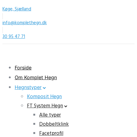
Køge, Sjælland
info@komplethegn.dk
30 95 47 71
Forside
Om Komplet Hegn
Hegnstyper
Komposit Hegn
FT System Hegn
Alle typer
Dobbeltklink
Facetprofil