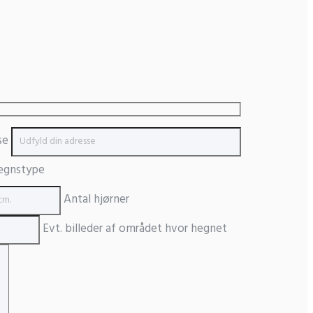
se
gnstype
Antal hjørner
Evt. billeder af området hvor hegnet