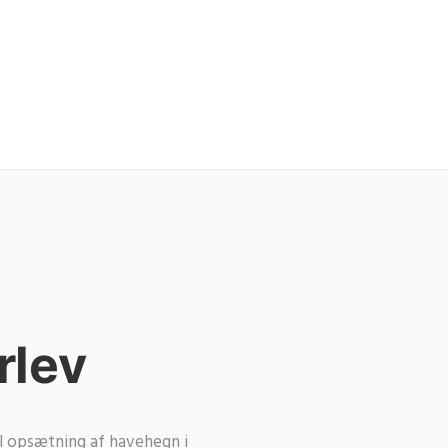
rlev
l opsætning af havehegn i