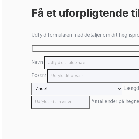
Få et uforpligtende t
Udfyld formularen med detaljer om dit hegnsproj
Navn
Postnr
Længde
Antal ender på hegn