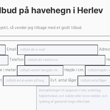
ilbud på havehegn i Herlev
ekt, så vender jeg tilbage med et godt tilbud.
Email
Adres
Telefon
He
 i meter
Højde i cm.
et
Evt. antal låger