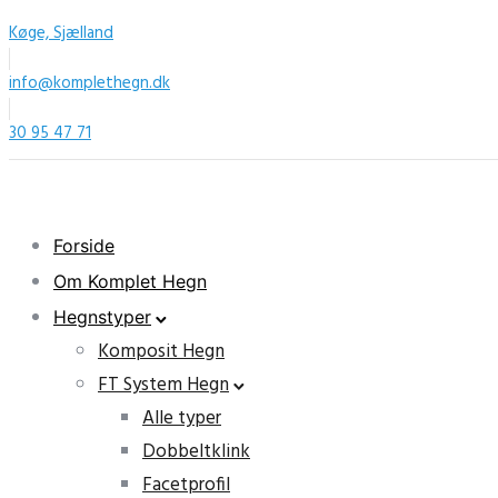
Køge, Sjælland
info@komplethegn.dk
30 95 47 71
Forside
Om Komplet Hegn
Hegnstyper
Komposit Hegn
FT System Hegn
Alle typer
Dobbeltklink
Facetprofil