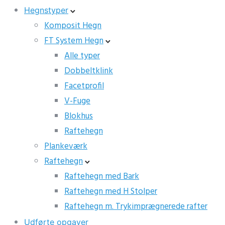
Hegnstyper
Komposit Hegn
FT System Hegn
Alle typer
Dobbeltklink
Facetprofil
V-Fuge
Blokhus
Raftehegn
Plankeværk
Raftehegn
Raftehegn med Bark
Raftehegn med H Stolper
Raftehegn m. Trykimprægnerede rafter
Udførte opgaver