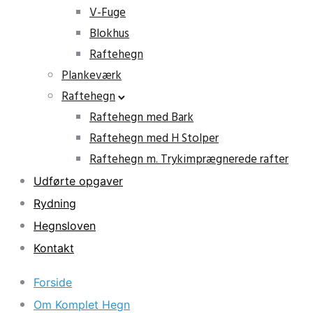
V-Fuge
Blokhus
Raftehegn
Plankeværk
Raftehegn
Raftehegn med Bark
Raftehegn med H Stolper
Raftehegn m. Trykimprægnerede rafter
Udførte opgaver
Rydning
Hegnsloven
Kontakt
Forside
Om Komplet Hegn