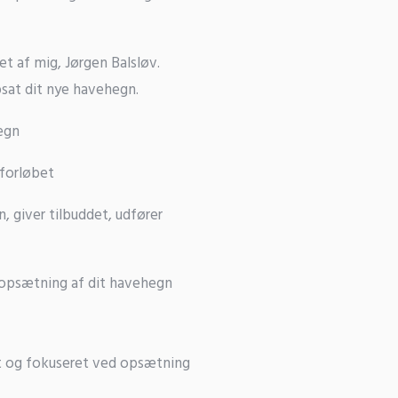
 af mig, Jørgen Balsløv.
opsat dit nye havehegn.
egn
 forløbet
giver tilbuddet, udfører
å opsætning af dit havehegn
t og fokuseret ved opsætning